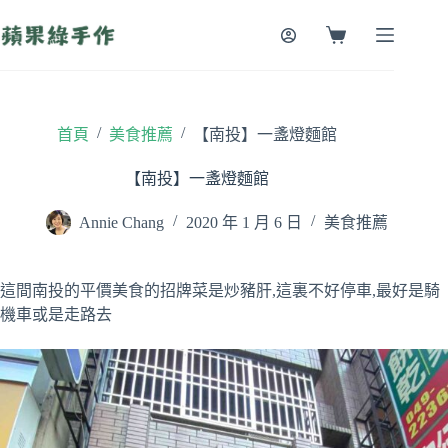
跳
至
購
主
物
要
車
內
容
/
/
首頁
美食推薦
【南投】一盞燈麵館
【南投】一盞燈麵館
Annie Chang
2020 年 1 月 6 日
美食推薦
這間南投的平價美食的招牌菜是炒豬肝,這裏不好停車,最好是騎
機車或是走路去