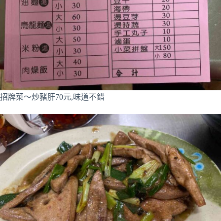
招牌菜～炒豬肝70元,味道不錯