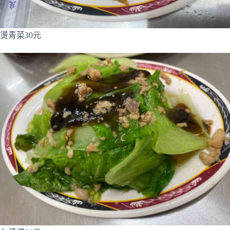
燙青菜30元