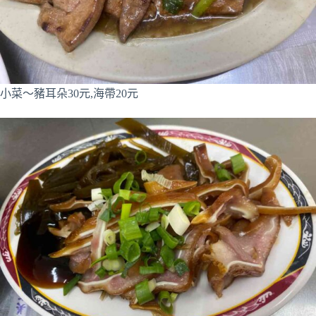
小菜～豬耳朵30元,海帶20元