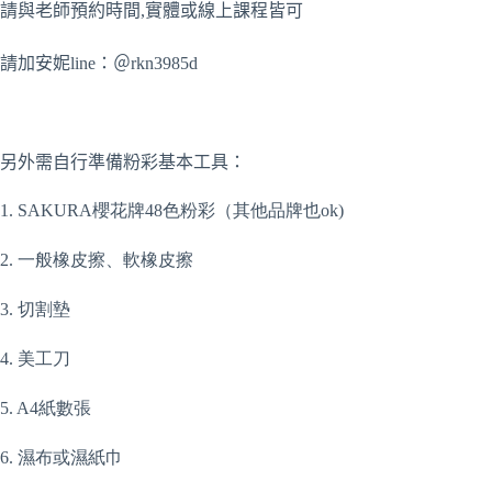
請與老師預約時間,實體或線上課程皆可
請加安妮line：＠rkn3985d
另外需自行準備粉彩基本工具：
1. SAKURA櫻花牌48色粉彩（其他品牌也ok)
2. 一般橡皮擦、軟橡皮擦
3. 切割墊
4. 美工刀
5. A4紙數張
6. 濕布或濕紙巾