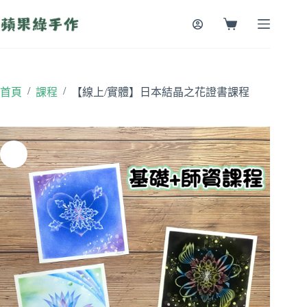
跳
至
購
主
物
要
車
內
容
/
/
首頁
課程
【線上/實體】日本結晶之花證書課程