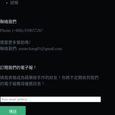
結帳
聯絡我們
Phone: (+886) 939657287
需要更多幫助嗎?
聯絡我們:
anniechang01@gmail.com
訂閱我們的電子報！
填寫表格成為蘋果綠手作的好友！你將不定期收到我們
的電子報獲得優惠訊息！
E
m
a
傳送
i