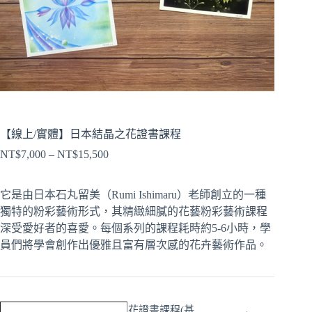
【線上/實體】日本結晶之花證書課程
NT$
7,000
–
NT$
15,500
它是由日本石丸留美（Rumi Ishimaru）老師創立的一種
獨特的粉彩藝術形式，其精緻細膩的花藝粉彩藝術課程
深受愛好者的喜愛。每個系列的課程耗時約5-6小時，學
員們將學會創作出優雅且富有層次感的花卉藝術作品。
日
日本結晶之花證書課程(基