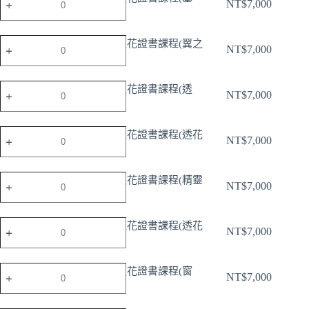
NT$
7,000
本
礎）
結
晶
日
日本結晶之花證書課程(翼之
NT$
7,000
之
本
花）
花
結
證
晶
日
日本結晶之花證書課程(透
NT$
7,000
書
之
本
花)
課
花
結
程
證
晶
日
日本結晶之花證書課程(透花
NT$
7,000
(基
書
之
本
仙子)
礎）
課
花
結
數
程
證
晶
日
日本結晶之花證書課程(精靈
量
NT$
7,000
(翼
書
之
本
之花)
之
課
花
結
花）
程
證
晶
日
日本結晶之花證書課程(透花
數
NT$
7,000
(透
書
之
本
結合)
量
花)
課
花
結
數
程
證
晶
日
日本結晶之花證書課程(窗
量
NT$
7,000
(透
書
之
本
花)
花
課
花
結
仙