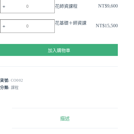
程
證
晶
日
子)
NT$
9,600
日本結晶之花師資課程
(精
書
之
本
數
靈
課
花
結
量
之
程
證
晶
日
日本結晶之花基礎＋師資課
花)
NT$
15,500
(透
書
之
本
程
數
花
課
花
結
量
結
程
師
晶
合)
(窗
資
之
加入購物車
數
花)
課
花
量
數
程
基
量
數
礎
量
＋
師
貨號:
CO002
資
分類:
課程
課
程
數
量
描述