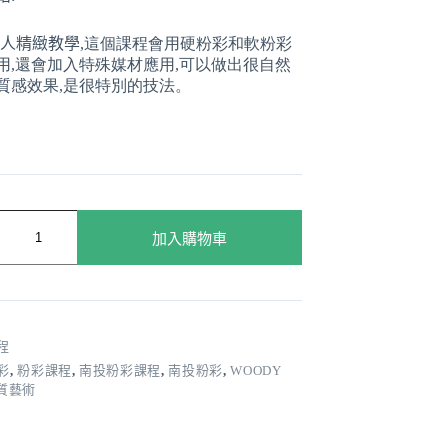
3人精緻教學,
這個課程會用硬粉彩和軟粉彩
用,還會加入特殊媒材應用,可以做出很自然
質感效果,是很特別的技法
。
加入購物車
程
彩
,
粉彩課程
,
南投粉彩課程
,
南投粉彩
,
WOODY
質藝術