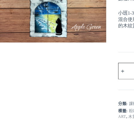
小班1-
混合使
的木紋
Woody
Art
level
1
數
量
分類:
課
標籤:
粉
ART
,
木