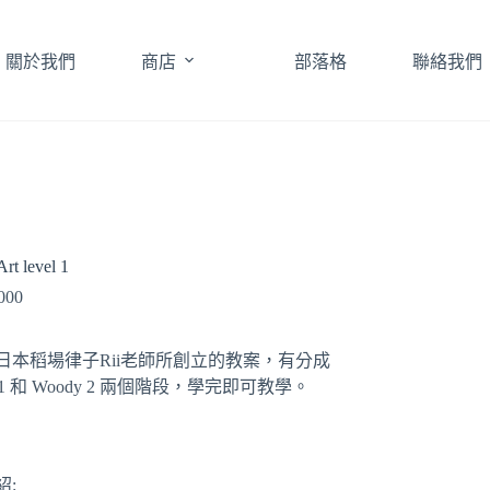
關於我們
商店
部落格
聯絡我們
rt level 1
000
日本稻場律子Rii老師所創立的教案，有分成
 1 和 Woody 2 兩個階段
，學完即可教學。
紹
: