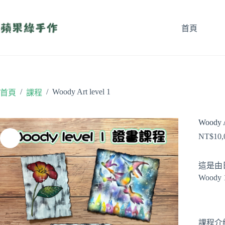
跳
至
首頁
主
要
內
容
/
/
Woody Art level 1
首頁
課程
Woody A
NT$
10,
這是由
Woody
課程介