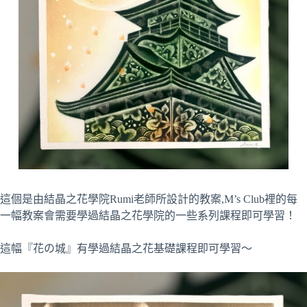
這個是由結晶之花學院Rumi老師所設計的教案,M’s Club裡的每
一幅教案會需要學過結晶之花學院的一些系列課程即可學習！
這幅『花の城』有學過結晶之花基礎課程即可學習～