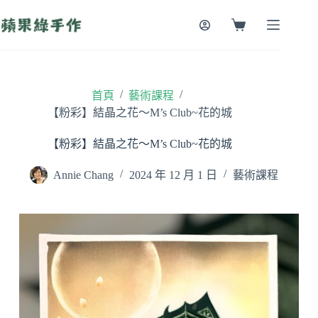
跳
至
購
主
物
要
車
內
容
/
/
首頁
藝術課程
【粉彩】結晶之花～M’s Club~花的城
【粉彩】結晶之花～M’s Club~花的城
Annie Chang
2024 年 12 月 1 日
藝術課程