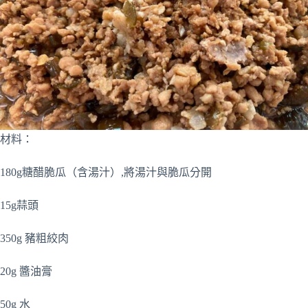
材料：
180g糖醋脆瓜（含湯汁）,將湯汁與脆瓜分開
15g蒜頭
350g 豬粗絞肉
20g 醬油膏
50g 水