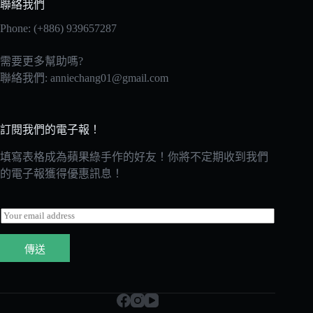
聯絡我們
Phone: (+886) 939657287
需要更多幫助嗎?
聯絡我們:
anniechang01@gmail.com
訂閱我們的電子報！
填寫表格成為蘋果綠手作的好友！你將不定期收到我們
的電子報獲得優惠訊息！
E
m
a
傳送
i
l
*