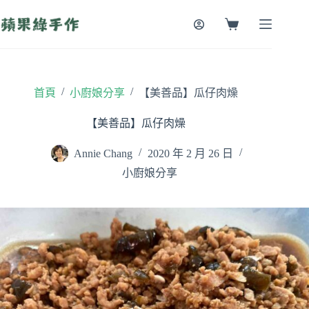
跳
至
購
主
物
要
車
內
容
/
/
首頁
小廚娘分享
【美善品】瓜仔肉燥
【美善品】瓜仔肉燥
Annie Chang
2020 年 2 月 26 日
小廚娘分享